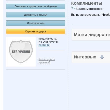
Комплименты
Отправить приватное сообщение
Комплиментов нет.
Вы не авторизованы! Чтоб
Добавить в друзья
Игнорировать
Сделать подарок
Метки лидеров
популярность:
Не участвует в
рейтинге
Интервью
Как получить
уровень?