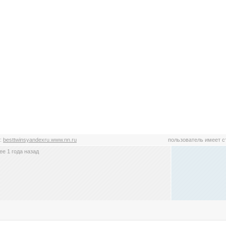
:
besttwinsyandexru.www.nn.ru
пользователь имеет 
е 1 года назад