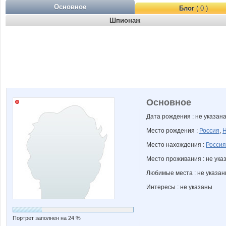
Основное
Блог
( 0 )
Шпионаж
Основное
Дата рождения : не указан
Место рождения :
Россия
,
Н
Место нахождения :
Россия
Место проживания : не ука
Любимые места : не указа
Интересы : не указаны
Портрет заполнен на 24 %